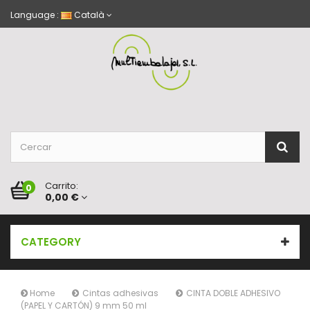
Language :
Català
Carrito:
0
0,00 €
CATEGORY
Home
Cintas adhesivas
CINTA DOBLE ADHESIVO
(PAPEL Y CARTÓN) 9 mm 50 ml