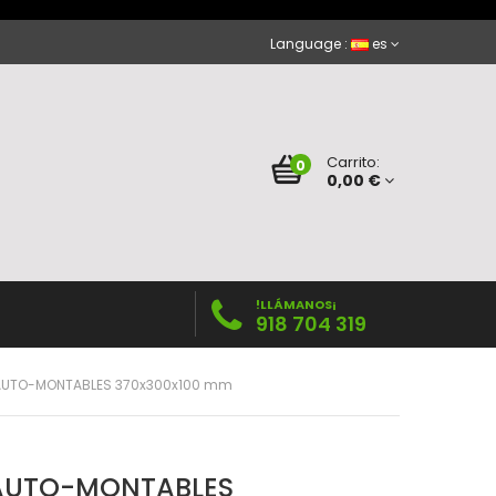
Language :
es
Carrito:
0
0,00 €
!LLÁMANOS¡
918 704 319
AUTO-MONTABLES 370x300x100 mm
AUTO-MONTABLES