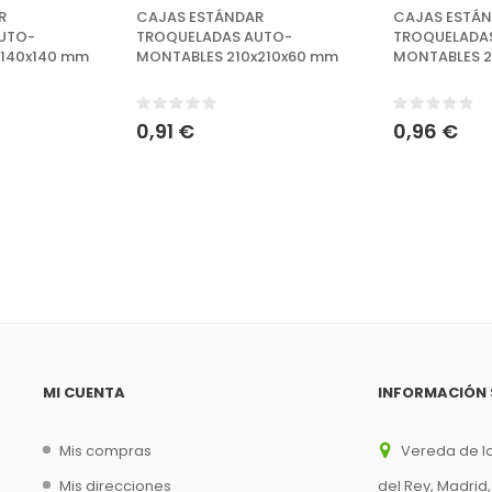
R
CAJAS ESTÁNDAR
CAJAS ESTÁ
UTO-
TROQUELADAS AUTO-
TROQUELADA
x140x140 mm
MONTABLES 210x210x60 mm
MONTABLES 2
0,91 €
0,96 €
MI CUENTA
INFORMACIÓN 
Mis compras
Vereda de la
Mis direcciones
del Rey, Madrid