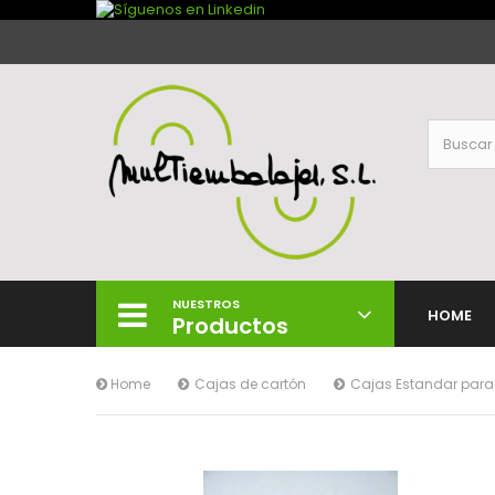
NUESTROS
HOME
Productos
Home
Cajas de cartón
Cajas Estandar par