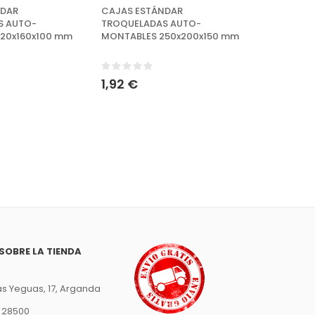
NDAR
CAJAS ESTÁNDAR
S AUTO-
TROQUELADAS AUTO-
20x160x100 mm
MONTABLES 250x200x150 mm
CAJAS ES
TROQUELA
MONTABLE
1,92 €
1,05 €
SOBRE LA TIENDA
s Yeguas, 17, Arganda
, 28500