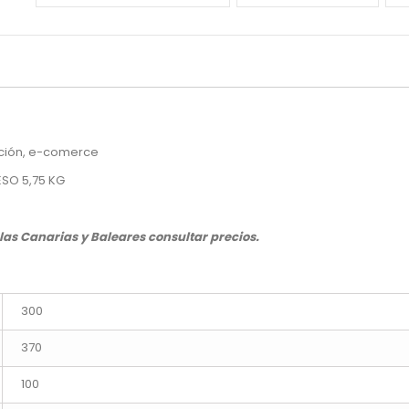
cción, e-comerce
ESO 5,75 KG
slas Canarias y Baleares consultar precios.
300
370
100