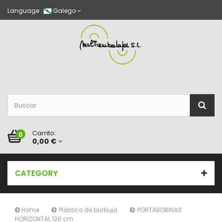
Language :
Galego
Carrito:
0
0,00 €
CATEGORY
Home
Plástico de burbuja
PORTABOBINAS
HORIZONTAL 120 cm