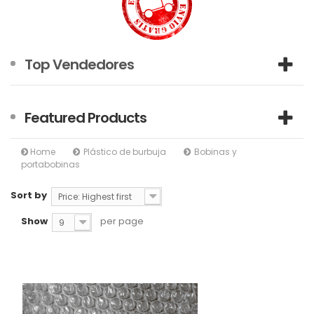
Top Vendedores
Featured Products
Home
Plástico de burbuja
Bobinas y
portabobinas
Sort by
Price: Highest first
Show
per page
9