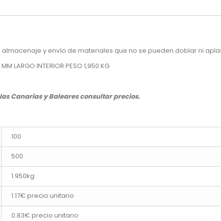
el almacenaje y envío de materiales que no se pueden doblar ni aplas
0 MM LARGO INTERIOR PESO 1,950 KG
slas Canarias y Baleares consultar precios.
100
500
1.950kg
1.17€ precio unitario
0.83€ precio unitario