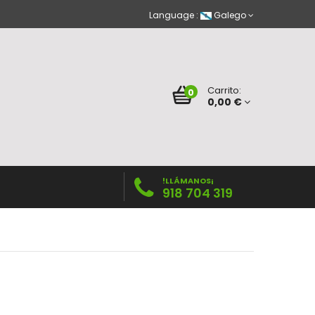
Language :
Galego
Carrito:
0
0,00 €
!LLÁMANOS¡
918 704 319