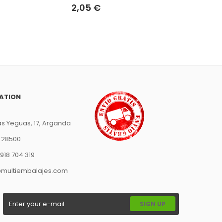
2,05 €
2,13 €
ATION
s Yeguas, 17, Arganda
, 28500
918 704 319
@multiembalajes.com
SIGN UP