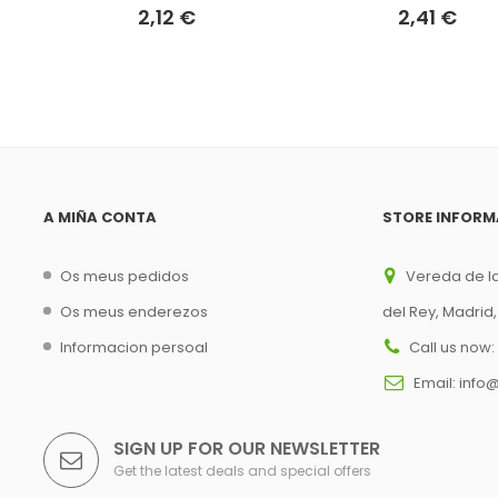
2,12 €
2,41 €
A MIÑA CONTA
STORE INFORM
Os meus pedidos
Vereda de la
Os meus enderezos
del Rey, Madrid
Informacion persoal
Call us now:
Email:
info
SIGN UP FOR OUR NEWSLETTER
Get the latest deals and special offers