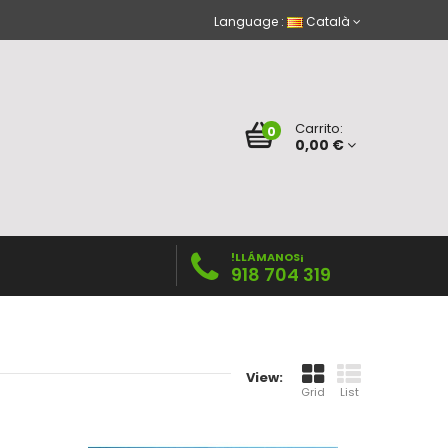
Language :
Català
Carrito:
0
0,00 €
!LLÁMANOS¡
918 704 319
View:
Grid
List