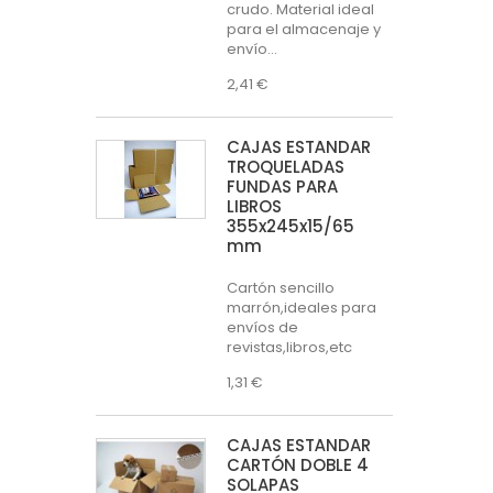
crudo. Material ideal
para el almacenaje y
envío...
2,41 €
CAJAS ESTÁNDAR
TROQUELADAS
FUNDAS PARA
LIBROS
355x245x15/65
mm
Cartón sencillo
marrón,ideales para
envíos de
revistas,libros,etc
1,31 €
CAJAS ESTÁNDAR
CARTÓN DOBLE 4
SOLAPAS