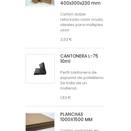
400x300x230 mm
Cartón doble
reforzado color crudo,
ideales para múltiples
usos
2,02 €
CANTONERA L-75
10ml
Perfil cantonera de
espuma de polietileno.
Se trata de un
material...
1,63 €
PLANCHAS
1000X1500 MM
Cartón ondulado en