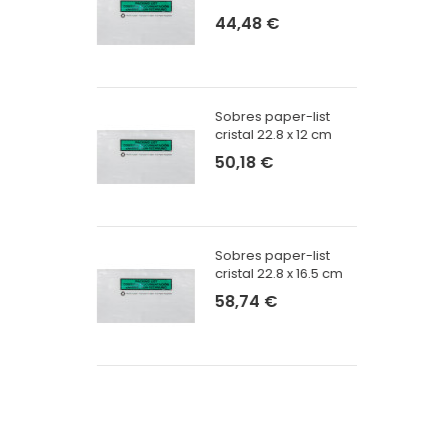
44,48 €
DAR
 AUTO-
Sobres paper-list
x210x60
cristal 22.8 x 12 cm
50,18 €
DAR
 4
Sobres paper-list
200x150
cristal 22.8 x 16.5 cm
58,74 €