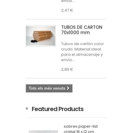
envío...
2,47 €
TUBOS DE CARTÓN
70x1000 mm
Tubos de cartón color
crudo. Material ideal
para el almacenaje y
envío...
2,89 €
Tots els més venuts
Featured Products
RTÓN
sobres paper-list
cristal 16 x 12 cm