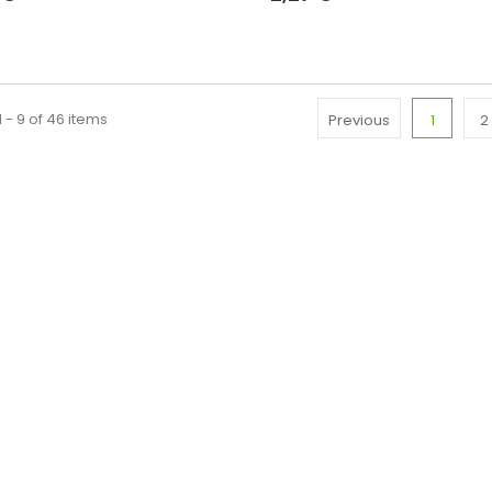
 - 9 of 46 items
Previous
1
2