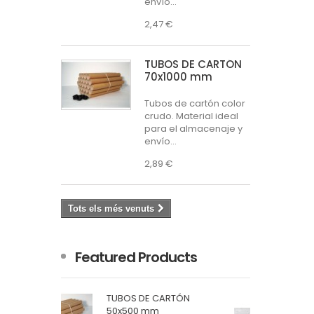
envío...
2,47 €
TUBOS DE CARTÓN
70x1000 mm
Tubos de cartón color
crudo. Material ideal
para el almacenaje y
envío...
2,89 €
Tots els més venuts
Featured Products
RTÓN
sobres paper-list
cristal 16 x 12 cm