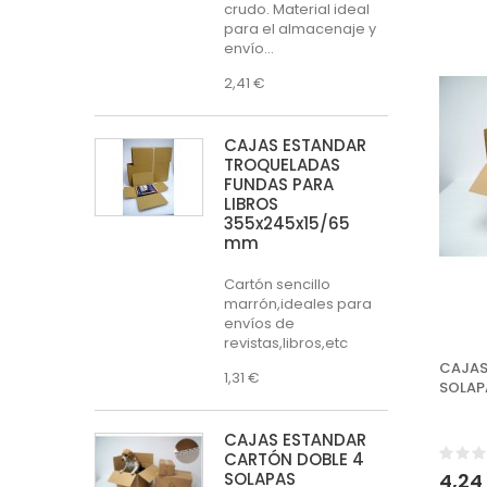
crudo. Material ideal
para el almacenaje y
envío...
2,41 €
CAJAS ESTÁNDAR
TROQUELADAS
FUNDAS PARA
LIBROS
355x245x15/65
mm
Cartón sencillo
marrón,ideales para
envíos de
revistas,libros,etc
CAJAS
1,31 €
SOLAP
CAJAS ESTÁNDAR
CARTÓN DOBLE 4
SOLAPAS
4,24