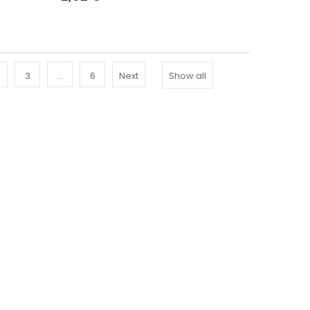
3
...
6
Next
Show all