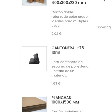
400x300x230 mm
Cartón doble
reforzado color crudo,
ideales para múltiples
usos
Showing 1
2,02 €
CANTONERA L-75
10ml
Perfil cantonera de
espuma de polietileno.
Se trata de un
material...
1,63 €
PLANCHAS
1000X1500 MM
Cartón ondulado en