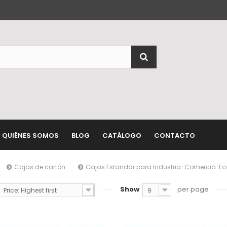
QUIÉNES SOMOS
BLOG
CATÁLOGO
CONTACTO
Cajas de cartón
Cajas Estandar para Industria-Comercio-
Show
per page
Price: Highest first
9