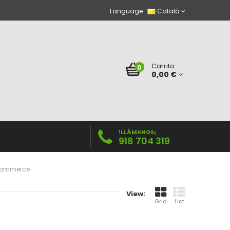
Language :
Català
Carrito:
0
0,00 €
!LLÁMANOS¡
918 704 319
Ecommerce
View:
Grid
List