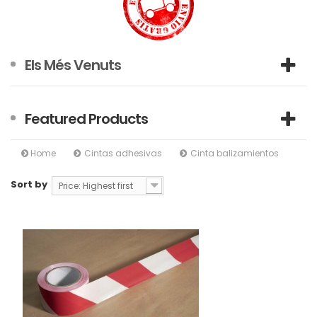
Els Més Venuts
Featured Products
Home
Cintas adhesivas
Cinta balizamientos
Sort by
Price: Highest first