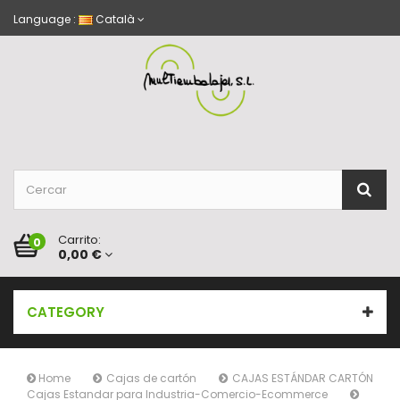
Language :
Català
Carrito:
0
0,00 €
CATEGORY
Home
Cajas de cartón
CAJAS ESTÁNDAR CARTÓN
Cajas Estandar para Industria-Comercio-Ecommerce