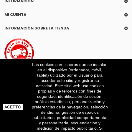
INFORMACIÓN
MI CUENTA
INFORMACIÓN SOBRE LA TIENDA
Las cookies son ficheros que se instalan
en el dispositivo (ordenador, móvil,
tablet) utilizado por el Usuario para
acceder este sitio y registrar su
actividad. Este sitio web usa cookies
propias y de terceros con fines de
SUSCRÍBETE A NUESTRO BOLETÍN
seguridad, identificación de sesión,
análisis estadístico, personalización y
Obtenga las últimas ofertas y ofertas especiales
ACEPTO
preferencias de la navegación, selección
de idioma, gestión de espacios
publicitarios, publicidad comportamental
REGÍSTRATE
y personalizada, secuenciación y
medición de impacto publicitario. Si