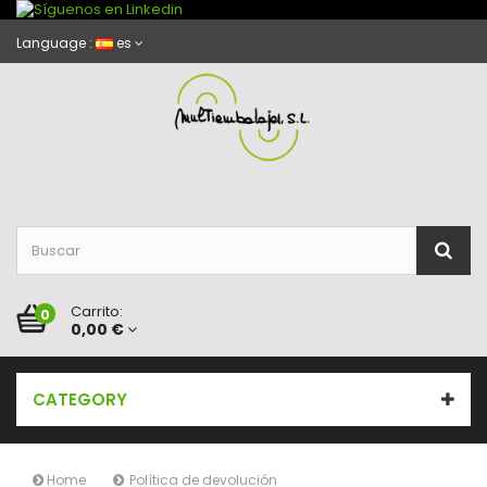
Language :
es
Carrito:
0
0,00 €
CATEGORY
Home
Política de devolución