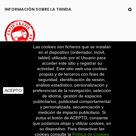
INFORMACIÓN SOBRE LA TIENDA
Las cookies son ficheros que se instalan
en el dispositivo (ordenador, móvil,
tablet) utilizado por el Usuario para
acceder este sitio y registrar su
actividad. Este sitio web usa cookies
propias y de terceros con fines de
SUSCRÍBETE A NUESTRO BOLETÍN
seguridad, identificación de sesión,
análisis estadístico, personalización y
Obtenga las últimas ofertas y ofertas especiales
ACEPTO
preferencias de la navegación, selección
de idioma, gestión de espacios
publicitarios, publicidad comportamental
REGÍSTRATE
y personalizada, secuenciación y
medición de impacto publicitario. Si
pulsa el botón de ACEPTO, consiente
que podamos alojar y utilizar cookies, en
Powered by
BEEDIGITAL
su dispositivo. Para desactivar las
cookies consulte la
Política de Cookies