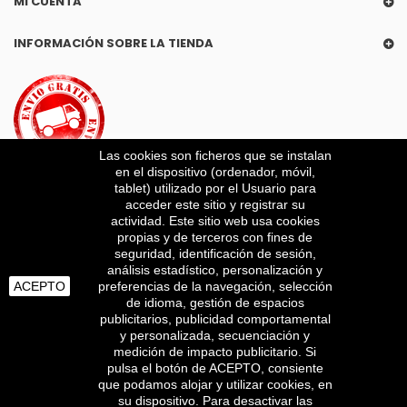
MI CUENTA
INFORMACIÓN SOBRE LA TIENDA
Las cookies son ficheros que se instalan
en el dispositivo (ordenador, móvil,
tablet) utilizado por el Usuario para
acceder este sitio y registrar su
actividad. Este sitio web usa cookies
propias y de terceros con fines de
SUSCRÍBETE A NUESTRO BOLETÍN
seguridad, identificación de sesión,
análisis estadístico, personalización y
Obtenga las últimas ofertas y ofertas especiales
ACEPTO
preferencias de la navegación, selección
de idioma, gestión de espacios
publicitarios, publicidad comportamental
REGÍSTRATE
y personalizada, secuenciación y
medición de impacto publicitario. Si
pulsa el botón de ACEPTO, consiente
que podamos alojar y utilizar cookies, en
Powered by
BEEDIGITAL
su dispositivo. Para desactivar las