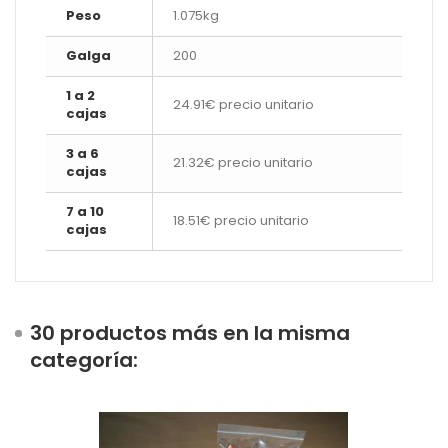
Peso
1.075kg
Galga
200
1 a 2
24.91€ precio unitario
cajas
3 a 6
21.32€ precio unitario
cajas
7 a 10
18.51€ precio unitario
cajas
30 productos más en la misma
categoría: