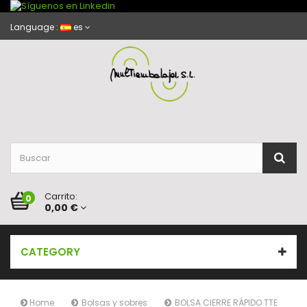
Language :
es
Carrito:
0
0,00 €
CATEGORY
Home
Bolsas y sobres
BOLSA CIERRE RÁPIDO TTE