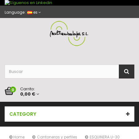
Language :
es
Carrito:
0
0,00 €
CATEGORY
Home
Cantoneras y perfiles
ESQUINERA U-30