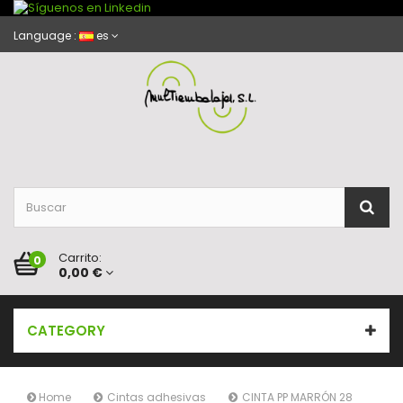
Language :
es
Carrito:
0
0,00 €
CATEGORY
Home
Cintas adhesivas
CINTA PP MARRÓN 28