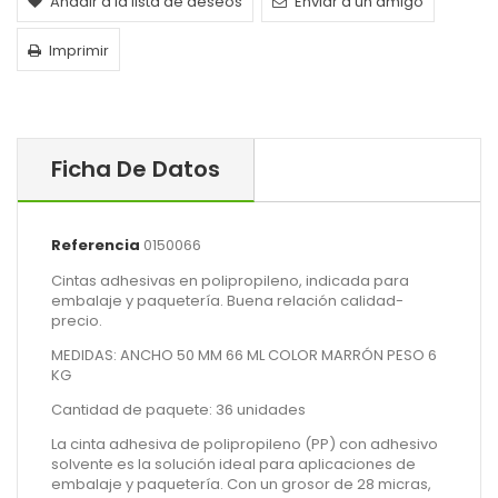
Añadir a la lista de deseos
Enviar a un amigo
Imprimir
Ficha De Datos
Referencia
0150066
Cintas adhesivas en polipropileno, indicada para
embalaje y paquetería. Buena relación calidad-
precio.
MEDIDAS: ANCHO 50 MM 66 ML COLOR MARRÓN PESO 6
KG
Cantidad de paquete: 36 unidades
La cinta adhesiva de polipropileno (PP) con adhesivo
solvente es la solución ideal para aplicaciones de
embalaje y paquetería. Con un grosor de 28 micras,