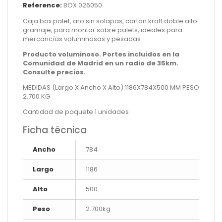
Reference:
BOX 026050
Caja box palet, aro sin solapas, cartón kraft doble alto
gramaje, para montar sobre palets, ideales para
mercancías voluminosas y pesadas
Producto voluminoso. Portes incluidos en la
Comunidad de Madrid en un radio de 35km.
Consulte precios.
MEDIDAS (Largo X Ancho X Alto):1186X784X500 MM PESO
2.700 KG
Cantidad de paquete 1 unidades
Ficha técnica
Ancho
784
Largo
1186
Alto
500
Peso
2.700kg