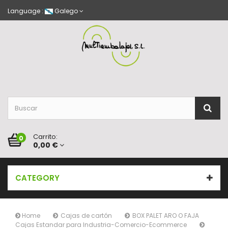
Language :
Galego
Carrito:
0
0,00 €
CATEGORY
Home
Cajas de cartón
BOX PALET ARO O FAJA
Cajas Estandar para Industria-Comercio-Ecommerce